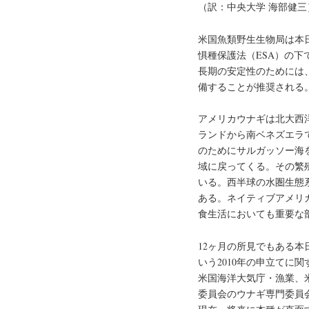
（訳：中央大学 海部健三
米国魚類野生生物局は本
惧種保護法（ESA）の
長期の安定性のためには
備することが推奨される
アメリカウナギは北大西
ランドから南ベネズエラ
のためにサルガッソー海
域に戻ってくる。その繁
いる。西半球の水圏生態
ある。ネイティブアメリ
食生活においても重要な
12ヶ月の所見でもある本
いう2010年の申立てに
米国海洋大気庁・漁業、
委員会のウナギ専門委員