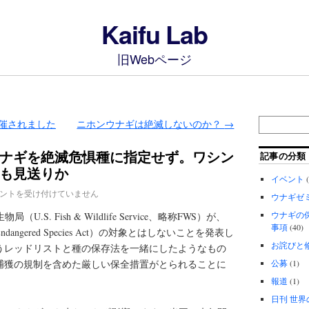
Kaifu Lab
旧Webページ
催されました
ニホンウナギは絶滅しないのか？
→
ナギを絶滅危惧種に指定せず。ワシン
記事の分類
も見送りか
イベント
(
ントを受け付けていません
ウナギゼ
ウナギの
S. Fish & Wildlife Service、略称FWS）が、
事項
(40)
angered Species Act）の対象とはしないことを発表し
お詫びと
いうレッドリストと種の保存法を一緒にしたようなもの
と捕獲の規制を含めた厳しい保全措置がとられることに
公募
(1)
報道
(1)
日刊 世