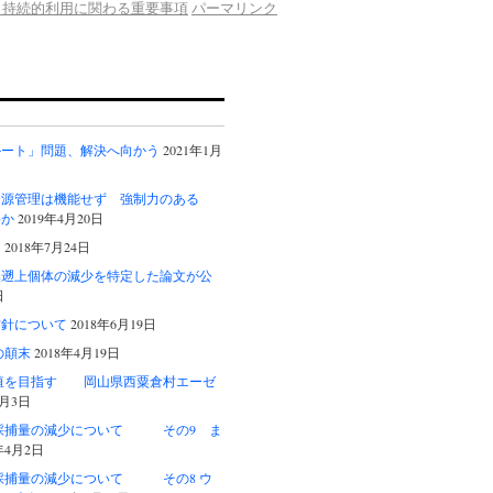
と持続的利用に関わる重要事項
パーマリンク
ルート」問題、解決へ向かう
2021年1月
資源管理は機能せず 強制力のある
要か
2019年4月20日
る
2018年7月24日
然遡上個体の減少を特定した論文が公
日
方針について
2018年6月19日
事の顛末
2018年4月19日
養殖を目指す 岡山県西粟倉村エーゼ
4月3日
ナギ採捕量の減少について その9 ま
年4月2日
ナギ採捕量の減少について その8 ウ