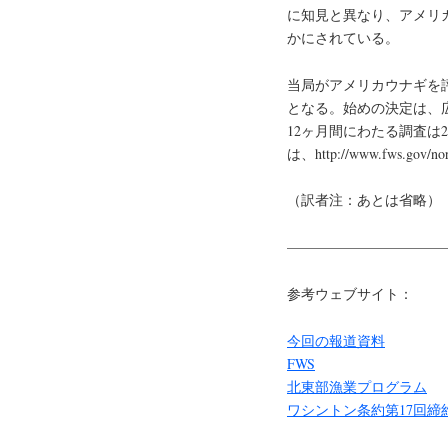
に知見と異なり、アメリ
かにされている。
当局がアメリカウナギを
となる。始めの決定は、広
12ヶ月間にわたる調査は2
は、http://www.fws.gov
（訳者注：あとは省略）
———————————
参考ウェブサイト：
今回の報道資料
FWS
北東部漁業プログラム
ワシントン条約第17回