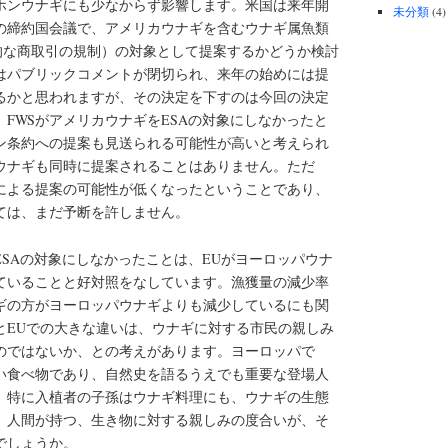
ニホンウナギにも少なからず影響します。米国は来年開
未分類
(4)
の締約国会議で、アメリカウナギを含むウナギ属魚類
際的な商取引の規制）の対象として提案するかどうか検討
にはパブリックコメントが閉切られ、来年の始めには提
るかと思われますが、その決定を下すのは今回の決定
、FWSがアメリカウナギをESAの対象にしなかったと
ン条約への提案も見送られる可能性が高いと考えられ
ウナギも同時に提案されることはありません。ただ
による提案の可能性が低くなったということであり、
ては、まだ予断を許しません。
SAの対象にしなかったことは、EUがヨーロッパウナ
ていることと好対照をなしています。漁獲量の減少率
ギの方がヨーロッパウナギよりも減少しているにも関
とEUでの大きな違いは、ウナギに対する市民の親しみ
のではないか、との考えがあります。ヨーロッパで
い食べ物であり、自然史を語るうえでも重要な登場人
、特に入植者の子孫はウナギ料理にも、ウナギの生態
。人間が持つ、生き物に対する親しみの度合いが、そ
でしょうか。