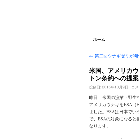
ホーム
←
第二回ウナギゼミが開
米国、アメリカウ
トン条約への提案
投稿日:
2015年10月9日
|
コメ
昨日、米国の漁業・野生生物局（U.
アメリカウナギをESA（End
ました。ESAは日本で
で、ESAの対象になる
なります。