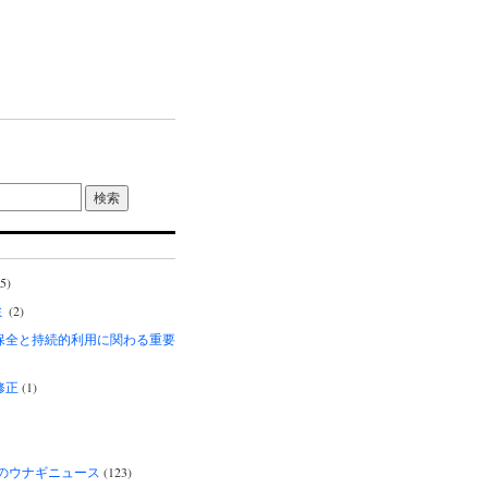
5)
ミ
(2)
保全と持続的利用に関わる重要
修正
(1)
界のウナギニュース
(123)