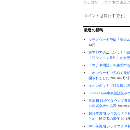
カテゴリー:
ウナギの保全
コメントは停止中です。
最近の投稿
シラスウナギ密輸「香港
14日
東アジアのニホンウナギ
「ワシントン条約」が必
「ウナギ問題」を整理す
ニホンウナギで初めて天
開されました
2018年7月5
イオンのウナギ取り扱い
Forbes Japan事実誤認記
日本初 持続的なウナギ
ロ株式会社の挑戦
2018年
2018年漁期 シラスウ
とめ 研究者の責任
2018
2018年漁期 シラスウ