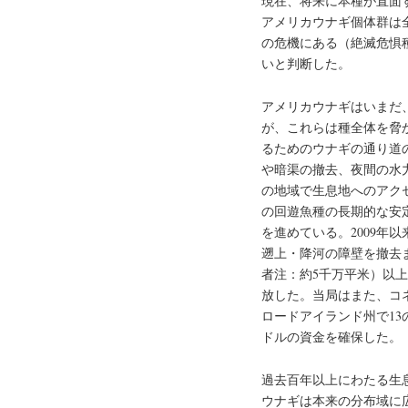
現在、将来に本種が直面
アメリカウナギ個体群は
の危機にある（絶滅危惧
いと判断した。
アメリカウナギはいまだ
が、これらは種全体を脅
るためのウナギの通り道
や暗渠の撤去、夜間の水
の地域で生息地へのアク
の回遊魚種の長期的な安
を進めている。2009年
遡上・降河の障壁を撤去また
者注：約5千万平米）以
放した。当局はまた、コ
ロードアイランド州で13
ドルの資金を確保した。
過去百年以上にわたる生
ウナギは本来の分布域に