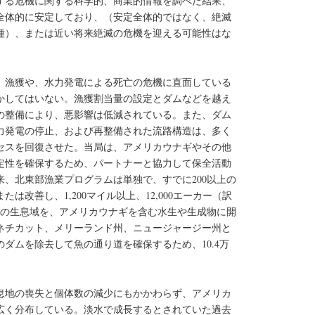
する危機に関する科学的、商業的情報を調べた結果、
全体的に安定しており、（安定全体的ではなく、絶滅
種）、または近い将来絶滅の危機を迎える可能性はな
、漁獲や、水力発電による死亡の危機に直面している
かしてはいない。漁獲割当量の設定とダムなどを越え
の整備により、悪影響は低減されている。また、ダム
力発電の停止、および再整備された流路構造は、多く
セスを回復させた。当局は、アメリカウナギやその他
定性を確保するため、パートナーと協力して保全活動
以来、北東部漁業プログラムは単独で、すでに200以上の
は改善し、1,200マイル以上、12,000エーカー（訳
上の生息域を、アメリカウナギを含む水生や生成物に開
ネチカット、メリーランド州、ニュージャージー州と
のダムを除去して魚の通り道を確保するため、10.4万
息地の喪失と個体数の減少にもかかわらず、アメリカ
広く分布している。淡水で成長するとされていた過去