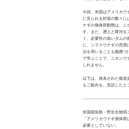
今回、米国はアメリカウ
に見られる対策の数々に
ナギの個体群動態は、ニ
す。また、遡上と降河を
く、必要性の低いダムの
に、シラスウナギの売買
法を用いることも義務づ
で学ぶことで、ニホンウ
しれません。
以下は、発表された報道
もご勘弁を。意訳したと
———————————
米国国魚類・野生生物局
「アメリカウナギ個体群
必要としていない」