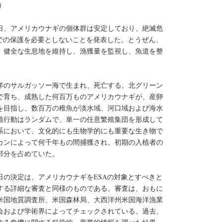
）
日、アメリカウナギの個体群は安定しており、絶滅危
下での保護を必要としないことを発表した。とうぜん、
、健全な生息地を維持し、漁獲量を監視し、魚道を整
。
洋のサルガッソー海で生まれ、死亡する。北グリーン
で育ち、成熟した何百万ものアメリカウナギが、産卵
を目指し、数百万の稚魚が淡水域、河口域および海水
殖行動はランダムで、単一の任意繁殖集団を形成して
系において、文化的にも生物学的にも重要な生き物で
カンによって何千年もの間捕獲され、初期の入植者の
部分を占めていた。
日の決定は、アメリカウナギをESAの対象とすべきと
関する詳細な審査と同様のものである。審査は、おもに
米国地質調査所、米国森林局、大西洋州米国海洋漁業
会および学術界によってチェックされている。過去、