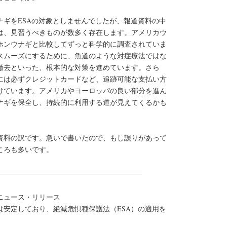
ナギをESAの対象としませんでしたが、報道資料の中
は、見習うべきものが数多く存在します。アメリカウ
ホンウナギと比較してずっと科学的に調査されていま
スムーズにするために、魚道のような対症療法ではな
撤去といった、根本的な対策を進めています。さら
には必ずクレジットカードなど、追跡可能な支払い方
けています。アメリカやヨーロッパの良い部分を進ん
ナギを保全し、持続的に利用する道が見えてくるかも
資料の訳です。急いで書いたので、もし誤りがあって
ころも多いです。
————————————————————–
ニュース・リリース
は安定しており、絶滅危惧種保護法（ESA）の適用を