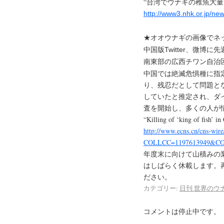
“台湾でウナギの稚魚大量密
http://www3.nhk.or.jp/n
★オオウナギの画像でネ
中国版Twitter、微
南東部の広西チワン自治
中国では絶滅危惧種に指
り、残忍だとして問題と
していたと推定され、ダ
査を開始し、多くの人が
“Killing of ‘king of fish’ i
http://www.ecns.cn/cns-wir
COLLCC=1197613949&CO
年度末に向けて山積みの
はしばらく休載します。
ださい。
カテゴリー:
日刊 世界のウ
コメントは停止中です。