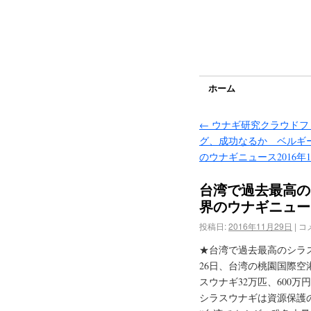
ホーム
←
ウナギ研究クラウドフ
グ、成功なるか ベルギ
のウナギニュース2016年1
台湾で過去最高の
界のウナギニュース
投稿日:
2016年11月29日
|
コ
★台湾で過去最高のシラ
26日、台湾の桃園国際
スウナギ32万匹、600
シラスウナギは資源保護