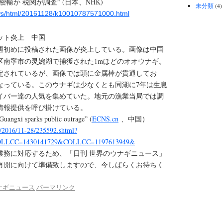
輸か 税関が調査” (日本、NHK)
未分類
(4)
ews/html/20161128/k10010787571000.html
ット炎上 中国
博に先週初めに投稿された画像が炎上している。画像は中国
灵婉湖で捕獲された1mほどのオオウナギ。
区南寧市の
定されているが、画像では頭に金属棒が貫通してお
なっている。このウナギは少なくとも同湖に7年は生息
イバー達の人気を集めていた。地元の漁業当局では調
情報提供を呼び掛けている。
n Guangxi sparks public outrage” (
ECNS.cn
、中国）
e/2016/11-28/235592.shtml?
LLCC=1430141729&COLLCC=1197613949&
業務に対応するため、「日刊 世界のウナギニュース」
再開に向けて準備致しますので、今しばらくお待ちく
ナギニュース
パーマリンク