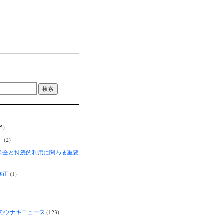
5)
ミ
(2)
保全と持続的利用に関わる重要
修正
(1)
界のウナギニュース
(123)