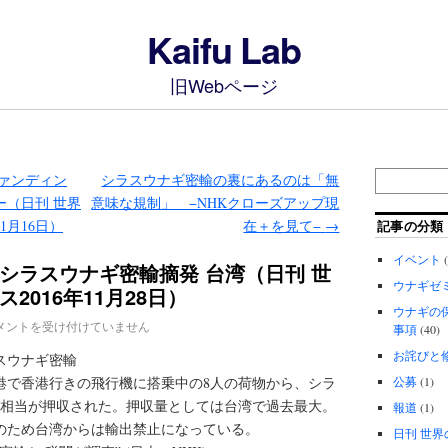
Kaifu Lab
旧Webページ
ァンディン
シラスウナギ密輸の裏にあるのは「無
ー（日刊 世界
意味な規制」 −NHKクローズアップ現
1月16日）
在＋を見て−
→
記事の分類
イベント
(
シラスウナギ密輸摘発 台湾（日刊 世
ウナギゼ
2016年11月28日）
ウナギの
メントを受け付けていません
事項
(40)
お詫びと
スウナギ密輸
空港で香港行きの飛行機に搭乗中の8人の荷物から、シラ
公募
(1)
万円相当が押収された。押収量としては台湾で過去最大。
報道
(1)
のため台湾からは輸出禁止になっている。
日刊 世