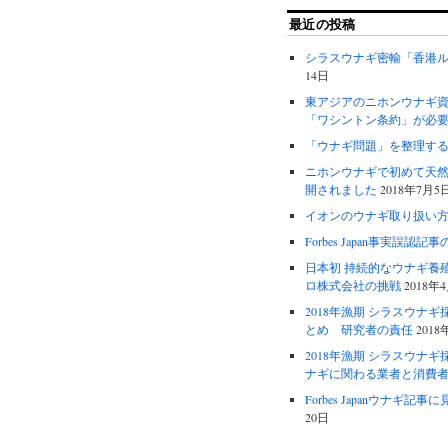
最近の投稿
シラスウナギ密輸「香港
14日
東アジアのニホンウナギ
「ワシントン条約」が必
「ウナギ問題」を整理す
ニホンウナギで初めて天
開されました
2018年7月5
イオンのウナギ取り扱い
Forbes Japan事実誤認記
日本初 持続的なウナギ
ロ株式会社の挑戦
2018年
2018年漁期 シラスウ
とめ 研究者の責任
2018
2018年漁期 シラスウ
ナギに関わる業者と消費
Forbes Japanウナギ
20日