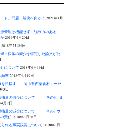
ルート」問題、解決へ向かう
2021年1月
資源管理は機能せず 強制力のある
要か
2019年4月20日
る
2018年7月24日
然遡上個体の減少を特定した論文が公
日
方針について
2018年6月19日
事の顛末
2018年4月19日
養殖を目指す 岡山県西粟倉村エーゼ
4月3日
ナギ採捕量の減少について その9 ま
年4月2日
ナギ採捕量の減少について その8 ウ
者の責任
2018年3月26日
記事に見られる事実誤認について
2018年3月