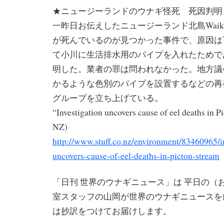
★ニュージーランドのウナギ怪死 死因判明
一昨日お伝えしたニュージーランド北島Waik
が死んでいるのが見つかった事件で、原因は
て小川に生活排水用のパイプを入れたためで
明した。業者の罪は問われなかった。地方議
かるような色別のパイプを設置するなどの再
グループを立ち上げている。
“Investigation uncovers cause of eel deaths in Pi
NZ)
http://www.stuff.co.nz/environment/83460965/in
uncovers-cause-of-eel-deaths-in-picton-stream
「日刊 世界のウナギニュース」は 平日の（
室スタッフの山岡が世界のウナギニュースを
は抄訳をつけてお届けします。