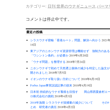
カテゴリー:
日刊 世界のウナギニュース
パーマ
コメントは停止中です。
最近の投稿
シラスウナギ密輸「香港ルート」問題、解決へ向かう
2021
14日
東アジアのニホンウナギ資源管理は機能せず 強制力のある
「ワシントン条約」が必要か
2019年4月20日
「ウナギ問題」を整理する
2018年7月24日
ニホンウナギで初めて天然遡上個体の減少を特定した論文が
開されました
2018年7月5日
イオンのウナギ取り扱い方針について
2018年6月19日
Forbes Japan事実誤認記事の顛末
2018年4月19日
日本初 持続的なウナギ養殖を目指す 岡山県西粟倉村エ
ロ株式会社の挑戦
2018年4月3日
2018年漁期 シラスウナギ採捕量の減少について その9
とめ 研究者の責任
2018年4月2日