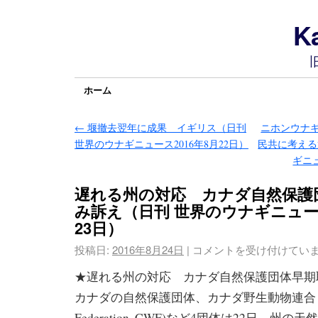
Ka
ホーム
←
堰撤去翌年に成果 イギリス（日刊
ニホンウナ
世界のウナギニュース2016年8月22日）
民共に考える
ギニュ
遅れる州の対応 カナダ自然保護
み訴え（日刊 世界のウナギニュース
23日）
投稿日:
2016年8月24日
|
コメントを受け付けてい
★遅れる州の対応 カナダ自然保護団体早期
カナダの自然保護団体、カナダ野生動物連合（Canad
Federation, CWF)など4団体は22日、州の