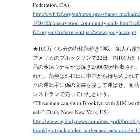
Federation, CA)
http://cwf-fcf.org/en/news-press/news-media/re
1/2016/conservation-community-calls.html?ref
fcf.org/en/?referrer=https://www.google.co.jp/
★100万ドル分の密輸蒲焼き押収 犯人ら逮
アメリカのブルックリンで22日、約100万$
品の冷凍ウナギかば焼き2,000箱が押収され
れた。蒲焼は6月1日に中国から持ち込まれ
クの運転手に偽の文書を渡して運ばせ、商品
レストランで売っていたという。
“Three men caught in Brooklyn with $1M worth
eels” (Daily News New York, US)
http://www.nydailynews.com/new-york/brookl
brooklyn-truck-stolen-barbecued-eels-article-