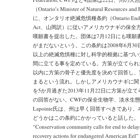
（Ontario’s Minister of Natural Resources 
に、オンタリオ絶滅危惧種条約（Ontario Endange
Act、山岡訳）に従いアメリカウナギの保全
嘆願書を提出した。団体は7月12日にも嘆願
がまだないという。この条約は2008年6月30
以上の絶滅危惧種に対し科学的根拠に基づい
間に立てる事を定めている。方策が立てられ
以内に方策の骨子と優先度を決めて回答し、
まるという流れ。しかしアメリカウナギに関
を5か月過ぎた2013年11月22日に方策が立
の回答がない。CWFの保全生物学、淡水生
Lapointe氏は、州は早く回答すべきであり
どうかはこの条約にかかっていると話した。
“Conservation community calls for end to dela
recovery actions for endangered American Eel”