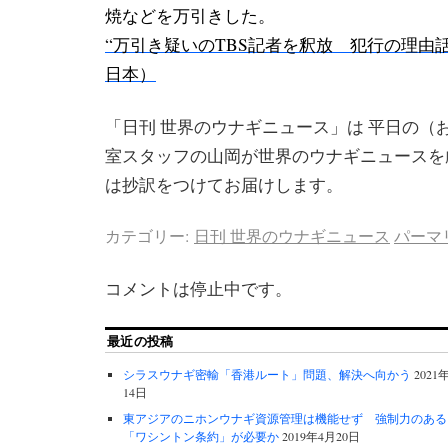
焼などを万引きし
た。
“万引き疑いのTBS記者を釈放 犯行の理由話さず
日本）
「日刊 世界のウナギニュース」は 平日の（
室スタッフの山岡が世界のウナギニュースを
は抄訳をつけてお届けします。
カテゴリー:
日刊 世界のウナギニュース
パーマ
コメントは停止中です。
最近の投稿
シラスウナギ密輸「香港ルート」問題、解決へ向かう
2021
14日
東アジアのニホンウナギ資源管理は機能せず 強制力のある
「ワシントン条約」が必要か
2019年4月20日