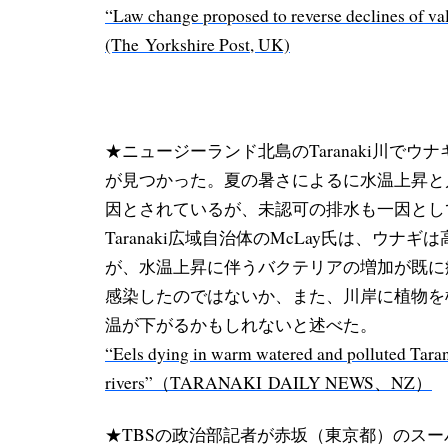
“Law change proposed to reverse declines of val
(The
Yorkshire Post, UK)
★ニュージーランド北島のTaranaki川でウ
が見つかった。
夏の暑さによるに水温上昇と
因とされているが、未認可の排
水も一因とし
Taranaki広域自治体のMcLay氏は、ウナギは
が、水温上昇に伴うバクテリアの増加が既に
感染したのではないか、また、川岸に植物を
温が下がるかも
しれないと述べた。
“Eels dying in warm watered and polluted Tara
rivers”（TARANAKI
DAILY NEWS
、NZ）
★TBSの政治部記者が赤坂（東京都）のスー