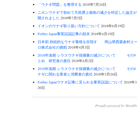
「ウナギ問題」を整理する
2018年7月24日
ニホンウナギで初めて天然遡上個体の減少を特定した論文が
開されました
2018年7月5日
イオンのウナギ取り扱い方針について
2018年6月19日
Forbes Japan事実誤認記事の顛末
2018年4月19日
日本初 持続的なウナギ養殖を目指す 岡山県西粟倉村エ
ロ株式会社の挑戦
2018年4月3日
2018年漁期 シラスウナギ採捕量の減少について その9
とめ 研究者の責任
2018年4月2日
2018年漁期 シラスウナギ採捕量の減少について その8 
ナギに関わる業者と消費者の責任
2018年3月26日
Forbes Japanウナギ記事に見られる事実誤認について
2018年
20日
Proudly powered by WordPr