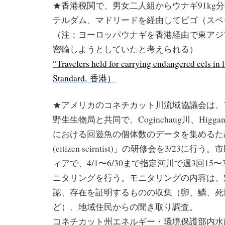
★香港税関で、男女二人組からウナギ91kg
テルダム、マドリードを経由してビゴ（スペ
（注：ヨーロッパウナギを香港経由で東アジ
密輸しようとしていたと考えられる）
“Travelers held for carrying endangered eels in
Standard,
香港）
★アメリカのコネチカット川流域協議会は、
野生生物局と共同で、Coginchaug川、Higga
における回遊魚の個体数のデータを集めるた
(citizen scirntist)」の研修会を3/23
ィアで、4/1〜6/30まで指定河川で週3回15
ニタリングを行う。モニタリングの内容は、
認、存在を証明するものの収集（卵、鱗、死
ど）、地域住民からの聞き取り調査。
コネチカット州エネルギー・環境保護部内水面漁