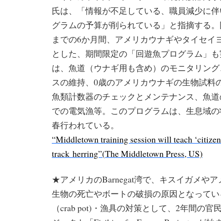
氏は、「情報が不足している、職員減少に伴
グラムの予算が削られている」と指摘する。同
までの6か月間、アメリカウナギやタイセイ
とした、期間限定の「回遊魚プログラム」も
は、魚道（ウナギ用も含め）のモニタリング、Her
スの維持、0歳のアメリカウナギの生物試料
魚類計数器のチェックとメンテナンス、魚道
での電気漁等。このプログラムは、生息域の
春行われている。
“Middletown training session will teach ‘citizen 
track
herring”(
The Middletown Press, US)
★アメリカのBarnegat湾で、キスイガメや
生物の死亡やボートの破損の原因となってい
（crab pot)・漁具の対策として、2年間の