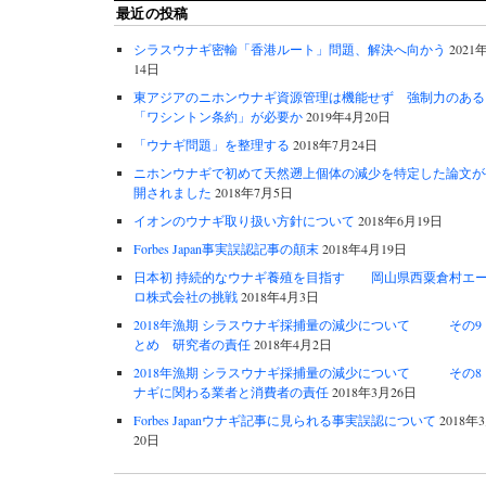
最近の投稿
シラスウナギ密輸「香港ルート」問題、解決へ向かう
2021
14日
東アジアのニホンウナギ資源管理は機能せず 強制力のある
「ワシントン条約」が必要か
2019年4月20日
「ウナギ問題」を整理する
2018年7月24日
ニホンウナギで初めて天然遡上個体の減少を特定した論文が
開されました
2018年7月5日
イオンのウナギ取り扱い方針について
2018年6月19日
Forbes Japan事実誤認記事の顛末
2018年4月19日
日本初 持続的なウナギ養殖を目指す 岡山県西粟倉村エ
ロ株式会社の挑戦
2018年4月3日
2018年漁期 シラスウナギ採捕量の減少について その9
とめ 研究者の責任
2018年4月2日
2018年漁期 シラスウナギ採捕量の減少について その8 
ナギに関わる業者と消費者の責任
2018年3月26日
Forbes Japanウナギ記事に見られる事実誤認について
2018年
20日