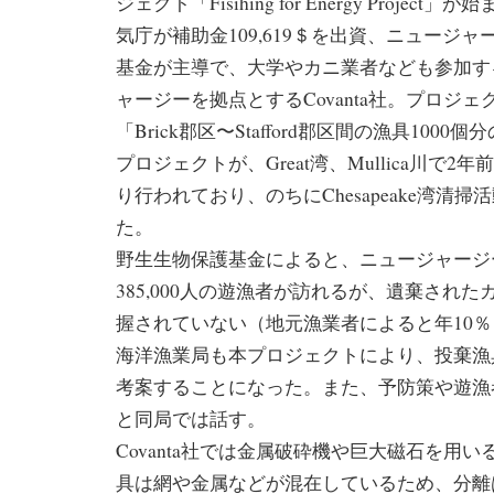
ジェクト「Fisihing for Energy Proje
気庁が補助金109,619＄を出資、ニュージ
基金が主導で、大学やカニ業者なども参加す
ャージーを拠点とするCovanta社。プロジ
「Brick郡区〜Stafford郡区間の漁具100
プロジェクトが、Great湾、Mullica川で2年前
り行われており、のちにChesapeake湾清
た。
野生生物保護基金によると、ニュージャージー
385,000人の遊漁者が訪れるが、遺棄され
握されていない（地元漁業者によると年10
海洋漁業局も本プロジェクトにより、投棄漁
考案することになった。また、予防策や遊漁
と同局では話す。
Covanta社では金属破砕機や巨大磁石を用
具は網や金属などが混在しているため、分離