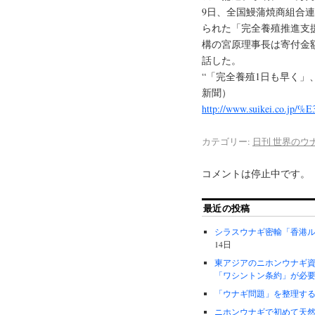
9日、全国鰻蒲焼商組合連
られた「完全養殖推進支
構の宮原理事長は寄付金
話した。
“「完全養殖1日も早く」
新聞）
http://www.suikei.
カテゴリー:
日刊 世界のウ
コメントは停止中です。
最近の投稿
シラスウナギ密輸「香港
14日
東アジアのニホンウナギ
「ワシントン条約」が必
「ウナギ問題」を整理す
ニホンウナギで初めて天