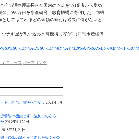
合会の涌井理事長らが国内のおよを250業者から集め
援金」590万円を水産研究・教育機構に寄付した。同機
額としてはこれほどの金額の寄付は過去に例がないと
、ウナギ屋が思い込め水研機構に寄付”（日刊水産経済
co.jp/%E3%80%8C%E5%AE%8C%E5%85%A8%E9%A4%8A%E6%AE%96
ナギニュース
パーマリンク
ルート」問題、解決へ向かう
2021年1月
資源管理は機能せず 強制力のある
要か
2019年4月20日
る
2018年7月24日
然遡上個体の減少を特定した論文が公