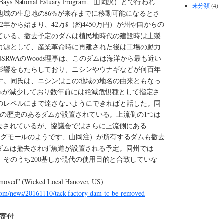
s Bays National Estuary Program、山岡訳）とで行われ
未分類
(4)
地域の生息地の86%が来春までに移動可能になるとさ
2年から始まり、42万$（約4450万円）が州や国からの
ている。撤去予定のダムは植民地時代の建設時は土製
力源として、産業革命時に再建された後は工場の動力
SRWAのWoods理事は、このダムは海洋から最も近い
影響をもたらしており、ニシンやウナギなどが何百年
す。同氏は、ニシンはこの地域の地名の由来ともなっ
0%が減少しており数年前には絶滅危惧種として指定さ
のレベルにまで達さないようにできればと話した。同
基の歴史のあるダムが設置されている。上流側の1つは
り撤去されているが、協議会ではさらに上流側にある
ショッピングモールのようです、山岡注）が所有するダムも撤去
Pondダムは撤去されず魚道が設置される予定。同州では
が、そのうち200基しか現代の使用目的と合致していな
emoved” (Wicked Local Hanover, US)
.com/news/20161110/tack-factory-dam-to-be-removed
円寄付