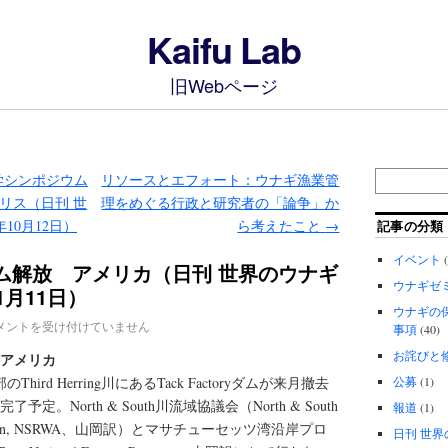
Kaifu Lab
旧Webページ
学シンポジウム
リソースとエフォート：ウナギ漁業管
イギリス（日刊 世
理をめぐる行政と研究者の「論争」か
10月12日）
ら考えたこと
→
記事の分類
イベント
(
ダム解放 アメリカ（日刊 世界のウナギ
ウナギゼ
1月11日）
ウナギの
メントを受け付けていません
事項
(40)
お詫びと
 アメリカ
rd Herring川にあるTack Factoryダムが来月撤去
公募
(1)
。North & South川流域協議会（North & South
報道
(1)
Association, NSRWA、山岡訳）とマサチューセッツ湾沿岸プロ
日刊 世