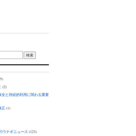
5)
ミ
(2)
保全と持続的利用に関わる重要
修正
(1)
界のウナギニュース
(123)