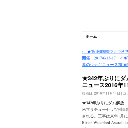
ホーム
←
★第1回国際ウナギ科
開催 2017/6/13-17 
界のウナギニュース2016年
★342年ぶりに
ニュース2016年1
投稿日:
2016年11月14日
|
コ
★342年ぶりにダム解放
米マサチューセッツ州東部のThi
される。工事は来年1月に完了予定
Rivers Watershed 