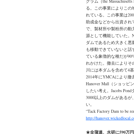
グラム（the Massachusett
る。この事業によりこの
れている。この事業は200
助成金などから出資され
で、製材所や製粉所の動
源として機能していた。N
ダムであるため大きく悪
も移動できていないと話
ている象徴的な種だが9
れかけた。撤去によりそ
川には本ダムを含めて4
2014年にYMCAによ
Hanover Mall（
したい考え。Jacobs 
3000以上のダムがある
い。
“Tack Factory Dam to be r
http://hanover.wickedlocal
★全蒲連、水研に590万