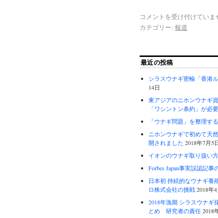
コメントを受け付けていま
カテゴリー:
報道
最近の投稿
シラスウナギ密輸「香港
14日
東アジアのニホンウナギ
「ワシントン条約」が必
「ウナギ問題」を整理す
ニホンウナギで初めて天
開されました
2018年7月5
イオンのウナギ取り扱い
Forbes Japan事実誤認記
日本初 持続的なウナギ
ロ株式会社の挑戦
2018年
2018年漁期 シラスウ
とめ 研究者の責任
2018