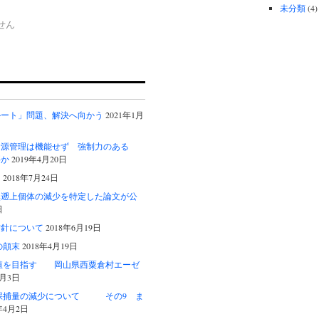
未分類
(4)
せん
ルート」問題、解決へ向かう
2021年1月
資源管理は機能せず 強制力のある
要か
2019年4月20日
る
2018年7月24日
然遡上個体の減少を特定した論文が公
日
方針について
2018年6月19日
事の顛末
2018年4月19日
養殖を目指す 岡山県西粟倉村エーゼ
4月3日
ナギ採捕量の減少について その9 ま
年4月2日